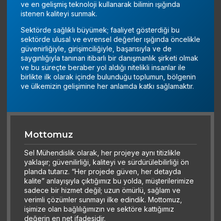
ve en gelişmiş teknoloji kullanarak bilimin ışığında
istenen kaliteyi sunmak.
Sektörde sağlıklı büyümek; f
aaliyet gösterdiği bu
sektörde ulusal ve evrensel değerler ışığında öncelikle
güvenirliğiyle, girişimciliğiyle, başarısıyla ve de
saygınlığıyla tanınan itibarlı bir danışmanlık şirketi olmak
ve bu süreçte beraber yol aldığı nitelikli insanlar ile
birlikte ilk olarak içinde bulunduğu toplumun, bölgenin
ve ülkemizin gelişimine her anlamda katkı sağlamaktır.
Mottomuz
Sel Mühendislik olarak, her projeye aynı titizlikle
yaklaşır; güvenilirliği, kaliteyi ve sürdürülebilirliği ön
planda tutarız. “Her projede güven, her detayda
kalite” anlayışıyla çıktığımız bu yolda, müşterilerimize
sadece bir hizmet değil; uzun ömürlü, sağlam ve
verimli çözümler sunmayı ilke edindik. Mottomuz,
işimize olan bağlılığımızın ve sektöre kattığımız
değerin en net ifadesidir.