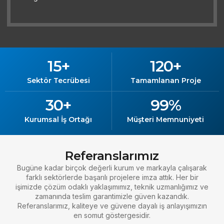
15
+
120
+
Sektör Tecrübesi
Tamamlanan Proje
30
+
99
%
Kurumsal İş Ortağı
Müşteri Memnuniyeti
Referanslarımız
Bugüne kadar birçok değerli kurum ve markayla çalışarak
farklı sektörlerde başarılı projelere imza attık. Her bir
işimizde çözüm odaklı yaklaşımımız, teknik uzmanlığımız ve
zamanında teslim garantimizle güven kazandık.
Referanslarımız, kaliteye ve güvene dayalı iş anlayışımızın
en somut göstergesidir.