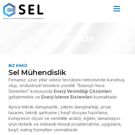
Hakkımızda
BIZ KIMIZ
Sel Mühendislik
Firmamız; uzun yıllar sektör tecrübesi neticesinde kurulmuş
olup, endüstriyel tesislere
yönelik “Basınçlı Hava
Sistemleri”
kon
usu
nda
Enerji Verimliliği Çözümleri
geliştirmekte ve
Enerji İzleme Sistemleri
kurmaktadır.
Ayrıca teknik danışmanlık, yatırım danışmanlığı, proje
tasarımı, teknik şartname / keşif dosyası hazırlama,
kompresör ölçüm ve verimlilik analizi, eğitim, tamamlayıcı
ürün tedarik ve mekanik tesisat projelendirme, uygulama,
keşif, metraj hizmetleri vermektedir.