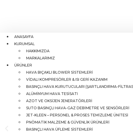
ANASAYFA
KURUMSAL
HAKKIMIZDA
MARKALARIMIZ
ÜRÜNLER
HAVA BIÇAKLI BLOWER SISTEMLERI
VIDALI KOMPRESÖRLER & ISI GERI KAZANIM
BASINÇLI HAVA KURUTUCULARI (ŞARTLANDIRMA-FILTRA
ALÜMINYUM HAVA TESISATI
AZOT VE OKSIJEN JENERATÖRLERI
SUTO BASINÇLI HAVA-GAZ DEBIMETRE VE SENSÖRLERI
JET-KLEEN – PERSONEL & PROSES TEMIZLEME ÜNITESI
PNÖMATIK MALZEME & GÜVENLIK ÜRÜNLERI
BASINÇLI HAVA ÜFLEME SISTEMLERI