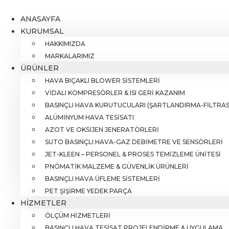
İçeriğe
atla
ANASAYFA
KURUMSAL
HAKKIMIZDA
MARKALARIMIZ
ÜRÜNLER
HAVA BIÇAKLI BLOWER SISTEMLERI
VIDALI KOMPRESÖRLER & ISI GERI KAZANIM
BASINÇLI HAVA KURUTUCULARI (ŞARTLANDIRMA-FILTRA
ALÜMINYUM HAVA TESISATI
AZOT VE OKSIJEN JENERATÖRLERI
SUTO BASINÇLI HAVA-GAZ DEBIMETRE VE SENSÖRLERI
JET-KLEEN – PERSONEL & PROSES TEMIZLEME ÜNITESI
PNÖMATIK MALZEME & GÜVENLIK ÜRÜNLERI
BASINÇLI HAVA ÜFLEME SISTEMLERI
PET ŞIŞIRME YEDEK PARÇA
HIZMETLER
ÖLÇÜM HIZMETLERI
BASINÇLI HAVA TESISAT PROJELENDIRME & UYGULAMA