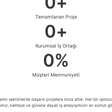
0
+
Tamamlanan Proje
0
+
Kurumsal İş Ortağı
0
%
Müşteri Memnuniyeti
klı sektörlerde başarılı projelere imza attık. Her bir işim
mız, kaliteye ve güvene dayalı iş anlayışımızın en somut gö