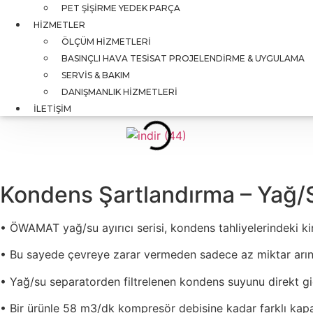
PET ŞIŞIRME YEDEK PARÇA
HIZMETLER
ÖLÇÜM HIZMETLERI
BASINÇLI HAVA TESISAT PROJELENDIRME & UYGULAMA
SERVIS & BAKIM
DANIŞMANLIK HIZMETLERI
İLETIŞIM
Kondens Şartlandırma – Yağ/S
•
ÖWAMAT yağ/su ayırıcı serisi, kondens tahliyelerindeki kirl
•
Bu sayede çevreye zarar vermeden sadece az miktar arınmı
•
Yağ/su separatorden filtrelenen kondens suyunu direkt gid
•
Bir ürünle 58 m3/dk kompresör debisine kadar farklı kapa