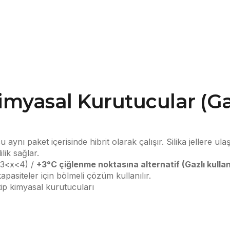
myasal Kurutucular (Gaz
 aynı paket içerisinde hibrit olarak çalışır. Silika jellere
lik sağlar.
f 3<x<4) /
+3°C
çiğlenme noktasına alternatif
(Gazlı kulla
apasiteler için bölmeli çözüm kullanılır.
tip kimyasal kurutucuları