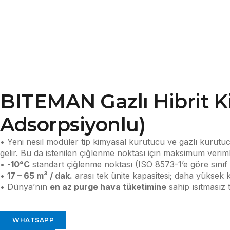
BITEMAN Gazlı Hibrit Ki
Adsorpsiyonlu)
• Yeni nesil modüler tip kimyasal kurutucu ve gazlı kurutucu
gelir. Bu da istenilen çiğlenme noktası için maksimum verimli
•
-10°C
standart çiğlenme noktası (ISO 8573-1’e göre sını
•
17 – 65 m³
/ dak.
arası tek ünite kapasitesi; daha yüksek k
• Dünya’nın
en az purge hava tüketimine
sahip ısıtmasız 
WHATSAPP