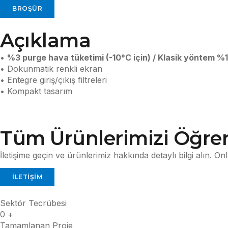
BROŞÜR
Açıklama
•
%3 purge hava tüketimi (-10°C için) /
Klasik yöntem %1
• Dokunmatik renkli ekran
• Entegre giriş/çıkış filtreleri
• Kompakt tasarım
Tüm Ürünlerimizi Öğren
İletişime geçin ve ürünlerimiz hakkında detaylı bilgi alın. O
İLETIŞIM
Sektör Tecrübesi
0
+
Tamamlanan Proje