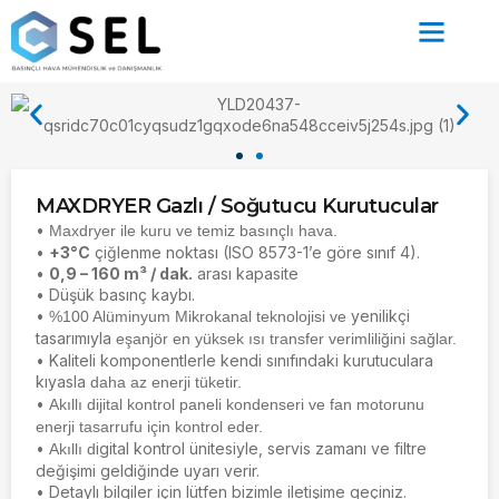
MAXDRYER Gazlı / Soğutucu Kurutucular
•
Maxdryer ile kuru ve temiz basınçlı hava.
•
+3°C
çiğlenme noktası (ISO 8573-1’e göre sınıf 4).
•
0,9 – 160 m³
/ dak.
arası kapasite
• Düşük basınç kaybı.
•
yenilikçi
%100 Alüminyum Mikrokanal teknolojisi ve
tasarımıyla
eşanjör en yüksek ısı transfer verimliliğini sağlar.
• Kaliteli komponentlerle kendi sınıfındaki kurutuculara
kıyasla
daha az enerji tüketir.
•
Akıllı dijital kontrol paneli kondenseri ve fan motorunu
enerji tasarrufu için kontrol eder.
•
igital kontrol ünitesiyle, servis zamanı ve filtre
Akıllı d
değişimi geldiğinde uyarı verir.
• Detaylı bilgiler için lütfen bizimle iletişime geçiniz.