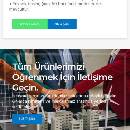
• Yüksek basınç (max 50 bar) farklı modeller de
mevcuttur.
WHATSAPP
BROŞÜR
Tüm Ürünlerimizi
Öğrenmek İçin İletişime
Geçin.
İletişime geçin ve ürünlerimiz hakkında detaylı bilgi alın.
Onlarca referans ve markalarımız arasında yerinizi
sizde alın.
İLETIŞIM